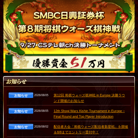
第12回 将棋ウォーズ棋神戦 in Europe 決勝ラウ
お知らせ
2026/08/05
ンド開催のお知らせ
12th Shogi Wars Kishin Tournament in Europe –
お知らせ
2026/08/05
Final Round and Top Player Introduction
配信者大会「将棋ウォーズ配信者新星戦」を開催
お知らせ
2026/08/02
＆8/8までエントリー受付中！