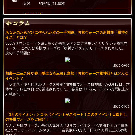
4位
九段
59勝2敗 (11.30段)
SuperToshiki
5位
八段
43勝0敗 (10.53段)
berserkmari
あなたのためだけに作られた次の一手問題、将棋ウォーズの新機能「棋神ク
6位
九段
82勝17敗 (10.48段)
イズ」とは？
500万ダウンロードを超え多くの将棋ファンにご利用いただいている将棋ウ
momotetsunokami
ォーズ。 このたび将棋ウォーズに「棋神クイズ」がリリースされました。
7位
次の一手問題は...
九段
122勝17敗 (10.24段)
habutanisouta
2019/09/06
8位
九段
106勝27敗 (10.04段)
加藤一二三九段や香川愛生女流三段も参加！将棋ウォーズ棋神戦とはどんな
イベント？
kanojohosii7
9位
「レオス・キャピタルワークス杯第7期将棋ウォーズ棋神戦」が3月17日、六
八段
66勝2敗 (9.73段)
本木・テレビ朝日にて開催されました。 会員数500万人・日々25万局以上が
対戦され...
merryxmas12
10位
七段
211勝79敗 (9.68段)
2019/04/19
Marinosuke12
「3月のライオン」とコラボイベントがスタート！この冬イベント目白押し
11位
の将棋ウォーズをご紹介！
六段
94勝13敗 (9.60段)
なんと将棋ウォーズがあの人気漫画「3月のライオン」(ⓒ羽海野チカ／白泉
社)とコラボイベントがスタート！ 会員数460万人・日々25万局以上が対戦
king_chasers
12位