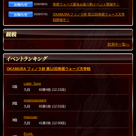
将棋ウォーズ夏休み振り駒イベント開催中！
お知らせ
2026/08/01
OKAMURA フィノラ杯 第12回将棋ウォーズ天帝
お知らせ
2026/07/31
戦開催中！
8月の将棋ウォーズ指導対局棋士のお知らせ
お知らせ
2026/07/31
将棋ウォーズ機能アップデートのお知らせ
お知らせ
2026/07/23
対局中一覧へ
マイナビ出版新刊書籍のお知らせ(PR)
お知らせ
2026/07/22
【お知らせ】将棋ウォーズの棋譜・対局データの
お知らせ
2026/05/08
お取扱いについて
OKAMURA フィノラ杯 第12回将棋ウォーズ天帝戦
快適な対局環境づくりに向けた将棋ウォーズから
お知らせ
2025/11/26
のお知らせ
Lalah_Sune
1位
九段
60勝4敗 (12.21段)
ソフト指しに対する対応について
お知らせ
2021/11/01
moamoanotami
過去のお知らせはこちら
2位
九段
65勝1敗 (12.01段)
massuan
3位
九段
41勝2敗 (12.00段)
EcooL