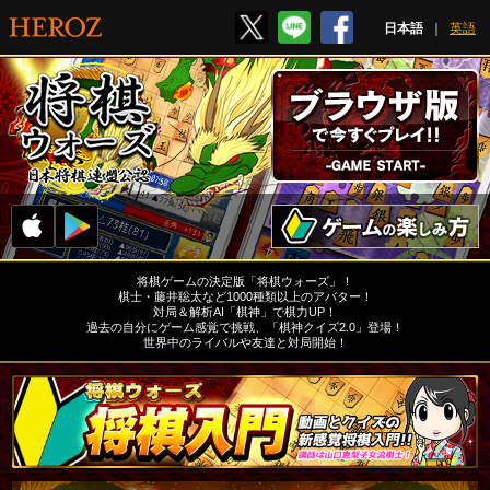
日本語
｜
英語
将棋ゲームの決定版「将棋ウォーズ」！
棋士・藤井聡太など1000種類以上のアバター！
対局＆解析AI「棋神」で棋力UP！
過去の自分にゲーム感覚で挑戦、「棋神クイズ2.0」登場！
世界中のライバルや友達と対局開始！