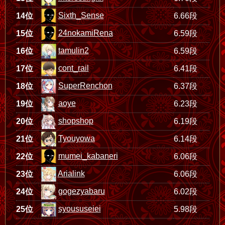
Sixth_Sense
14位
6.66段
24nokamiRena
15位
6.59段
tamulin2
16位
6.59段
cont_rail
17位
6.41段
SuperRenchon
18位
6.37段
aoye
19位
6.23段
shopshop
20位
6.19段
Tyouyowa
21位
6.14段
mumei_kabaneri
22位
6.06段
Arialink
23位
6.06段
gogezyabaru
24位
6.02段
syoususeiei
25位
5.98段