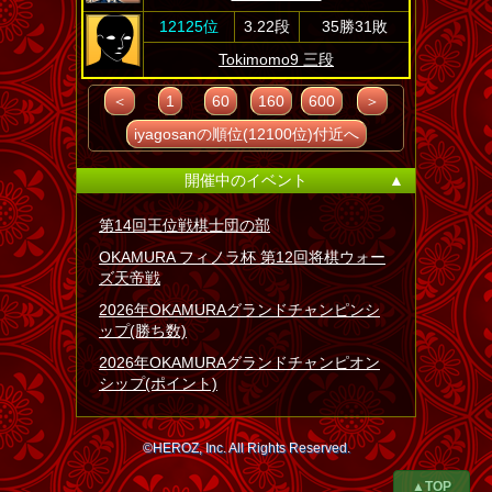
12125位
3.22段
35勝31敗
Tokimomo9 三段
＜
1
60
160
600
＞
iyagosanの順位(12100位)付近へ
開催中のイベント
▲
第14回王位戦棋士団の部
OKAMURA フィノラ杯 第12回将棋ウォー
ズ天帝戦
2026年OKAMURAグランドチャンピンシ
ップ(勝ち数)
2026年OKAMURAグランドチャンピオン
シップ(ポイント)
©HEROZ, Inc. All Rights Reserved.
▲TOP