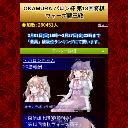
OKAMURA バロン杯 第13回将棋
ウォーズ覇王戦
ポスト
参加数: 260451人
3月01日(日)18時〜3月27日(金)23時まで
「最高」段級位ランキングにて競います。
アバター詳細
▲
・バロンちゃん
20勝報酬
オカムラ杯コラボ記念アバターです
・森信雄七段[称号付き]
「第13回将棋ウォーズ覇王」