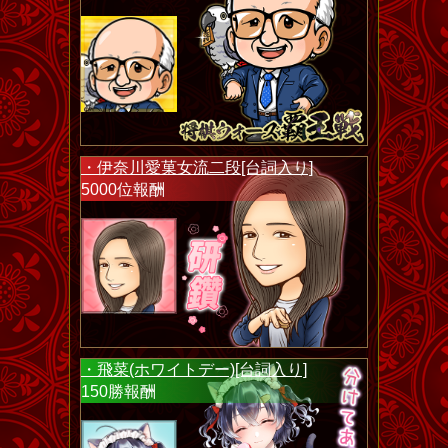
・伊奈川愛菓女流二段[台詞入り]
5000位報酬
・飛菜(ホワイトデー)[台詞入り]
150勝報酬