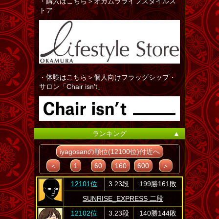
・購入はこちら＞オカムラライフスタイルス
トア
・体験はこちら＞個人向けフラッグシップ・
サロン「Chair isn't」
ランキング
▲
iyagosanの順位(12100位)付近へ
＜
1
60
160
600
＞
12101位
3.23段
199勝161敗
SUNRISE_EXPRESS 二段
12102位
3.23段
140勝144敗