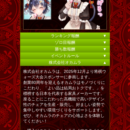
ランキング報酬
▼
ゾロ目報酬
▼
勝ち数報酬
▼
イベントルール
▼
株式会社オカムラ
▲
株式会社オカムラは、2025年12月より将棋ウ
ォーズ大会スポンサーに参画します。
創業80周年を迎えるオカムラはモノづくりに
こだわり、「よい品は結局おトクです。」を
標榜する日本を代表する家具メーカーです。
座ることにこだわった高機能で高いデザイン
性のチェアを生産・販売し、好ましい姿勢で
集中しやすい環境づくりをサポートします。
ぜひ、オカムラのチェアの心地よさを体験し
てください！