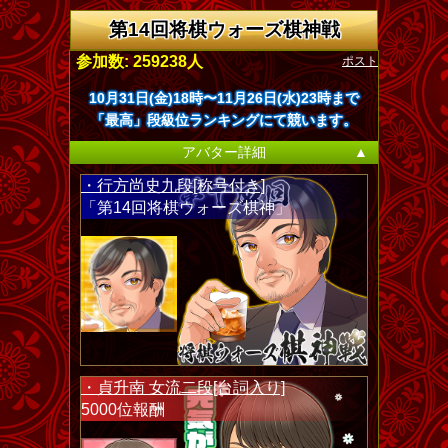
第14回将棋ウォーズ棋神戦
ポスト
参加数: 259238人
10月31日(金)18時〜11月26日(水)23時まで
「最高」段級位ランキングにて競います。
アバター詳細
▲
・行方尚史九段[称号付き]
「第14回将棋ウォーズ棋神」
・貞升南 女流二段[台詞入り]
5000位報酬