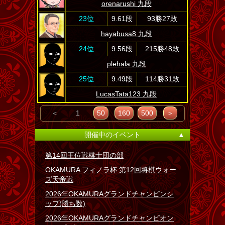
orenarushi 九段
23位
9.61段
93勝27敗
hayabusa8 九段
24位
9.56段
215勝48敗
plehala 九段
25位
9.49段
114勝31敗
LucasTata123 九段
＜
1
50
160
500
＞
開催中のイベント
▲
第14回王位戦棋士団の部
OKAMURA フィノラ杯 第12回将棋ウォー
ズ天帝戦
2026年OKAMURAグランドチャンピンシ
ップ(勝ち数)
2026年OKAMURAグランドチャンピオン