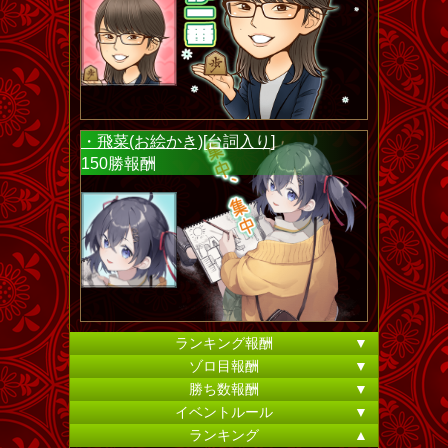
・飛菜(お絵かき)[台詞入り]
150勝報酬
ランキング報酬
▼
ゾロ目報酬
▼
勝ち数報酬
▼
イベントルール
▼
ランキング
▲