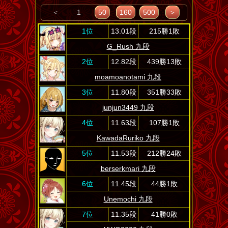
＜
1
50
160
500
＞
1位
13.01段
215勝1敗
G_Rush 九段
2位
12.82段
439勝13敗
moamoanotami 九段
3位
11.80段
351勝33敗
junjun3449 九段
4位
11.63段
107勝1敗
KawadaRuriko 九段
5位
11.53段
212勝24敗
berserkmari 九段
6位
11.45段
44勝1敗
Unemochi 九段
7位
11.35段
41勝0敗