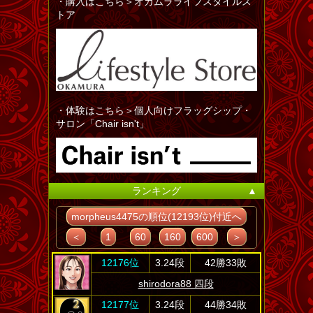
・購入はこちら＞オカムラライフスタイルス
トア
・体験はこちら＞個人向けフラッグシップ・
サロン「Chair isn't」
ランキング
▲
morpheus4475の順位(12193位)付近へ
＜
1
60
160
600
＞
12176位
3.24段
42勝33敗
shirodora88 四段
12177位
3.24段
44勝34敗