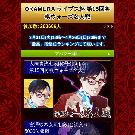
OKAMURA ライブス杯 第15回将
棋ウォーズ名人戦
ポスト
参加数: 260666人
3月31日(火)18時〜4月26日(日)23時まで
「最高」段級位ランキングにて競います。
アバター詳細
▲
・大橋貴洸七段[称号付き]
「第15回将棋ウォーズ名人」
・宮澤紗希女流初段[台詞入り]
5000位報酬