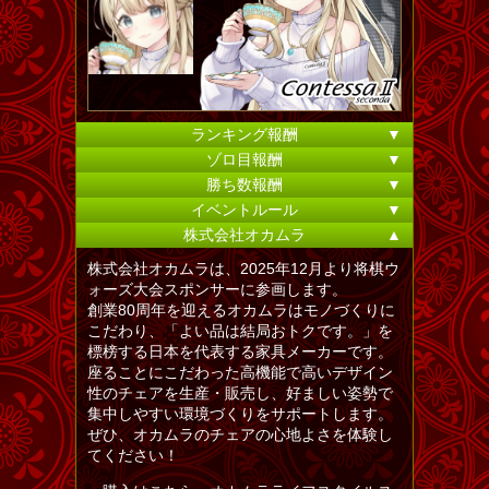
ランキング報酬
▼
ゾロ目報酬
▼
勝ち数報酬
▼
イベントルール
▼
株式会社オカムラ
▲
株式会社オカムラは、2025年12月より将棋ウ
ォーズ大会スポンサーに参画します。
創業80周年を迎えるオカムラはモノづくりに
こだわり、「よい品は結局おトクです。」を
標榜する日本を代表する家具メーカーです。
座ることにこだわった高機能で高いデザイン
性のチェアを生産・販売し、好ましい姿勢で
集中しやすい環境づくりをサポートします。
ぜひ、オカムラのチェアの心地よさを体験し
てください！