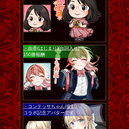
・由香(はじまり)[台詞入り]
150勝報酬
・コンテッサちゃん(復刻)
コラボ記念アバターです