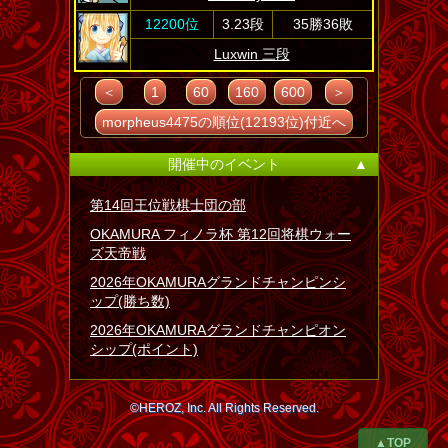
12200位
3.23段
35勝36敗
Luxwin 三段
＜
1
60
160
600
＞
morpheus4475の順位(12193位)付近へ
開催中のイベント
▲
第14回王位戦棋士団の部
OKAMURA フィノラ杯 第12回将棋ウォー
ズ天帝戦
2026年OKAMURAグランドチャンピンシ
ップ(勝ち数)
2026年OKAMURAグランドチャンピオン
シップ(ポイント)
©HEROZ, Inc. All Rights Reserved.
▲TOP