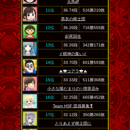
天馬🌈
11位
36.74段
516勝210敗
黒衣の棋士団
12位
36.26段
716勝555敗
起死回生
13位
36.26段
342勝171敗
☄️棋神の集い☄️
14位
33.70段
601勝593敗
🔥🐨コアラ🐨🔥
15位
33.33段
511勝368敗
小さな陽だまりの✨喫茶店☕
16位
32.25段
665勝452敗
Team HSF 団員募集❣
17位
32.12段
350勝265敗
とりあえず棋士団に