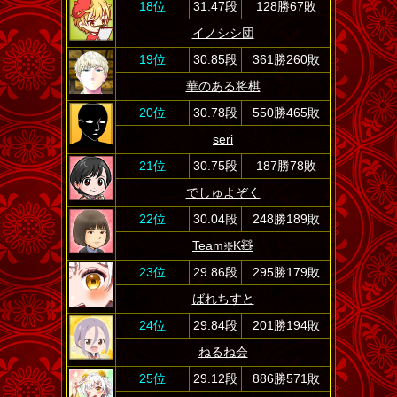
18位
31.47段
128勝67敗
イノシシ団
19位
30.85段
361勝260敗
華のある将棋
20位
30.78段
550勝465敗
seri
21位
30.75段
187勝78敗
でしゅよぞく
22位
30.04段
248勝189敗
Team❇️K🧸
23位
29.86段
295勝179敗
ばれちすと
24位
29.84段
201勝194敗
ねるね会
25位
29.12段
886勝571敗