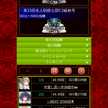
・第15回名人戦棋士団C2級称号
301位〜500位報酬
棋士団報酬
▼
個人報酬
▼
棋士団イベントについて
▼
イベントルール
▼
ランキング
▲
＜
1
12
80
＞
1位
46.95段
322勝109敗
​🌹愛し君へ🌹休眠中🛌
2位
44.40段
497勝275敗
✨️NEXT STAGE🌟