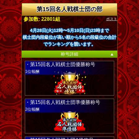
第15回名人戦棋士団の部
ポスト
参加数: 22801組
4月28日(火)12時〜5月10日(日)23時まで
棋士団内段級位が高い順から5名の段級位の合計
でランキングを競います。
称号詳細
▲
・第15回名人戦棋士団優勝称号
1位報酬
・第15回名人戦棋士団準優勝称号
2位報酬