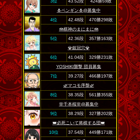
3位
43.52段
424勝59敗
🐧ペンギン🐧@募集中
4位
42.48段
470勝298敗
🪼棋神のまにまに🪼
5位
42.36段
357勝163敗
💎銀冠穴💎
6位
41.04段
329勝231敗
YOSHIKI襲撃 団員募集
7位
39.27段
466勝197敗
🌿マコモ序盤🌿
8位
38.35段
561勝355敗
🌸千本桜🌸@募集中
9位
38.29段
327勝202敗
👑必死こいて将棋する団👑
10位
37.54段
449勝171敗