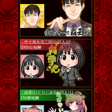
・中七海女流三段[台詞入り]
5000位報酬
・由香(ひとりじめ)[台詞入り]
150勝報酬