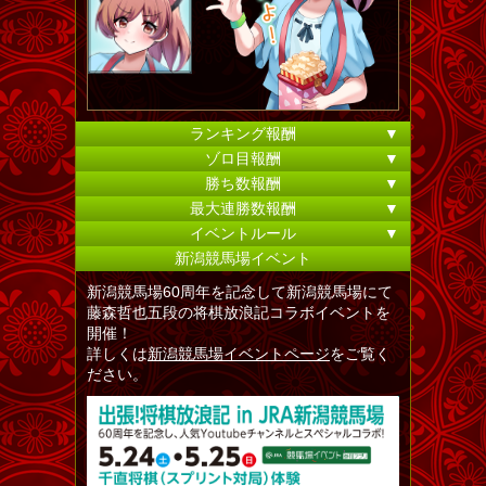
ランキング報酬
▼
ゾロ目報酬
▼
勝ち数報酬
▼
最大連勝数報酬
▼
イベントルール
▼
新潟競馬場イベント
新潟競馬場60周年を記念して新潟競馬場にて
藤森哲也五段の将棋放浪記コラボイベントを
開催！
詳しくは
新潟競馬場イベントページ
をご覧く
ださい。