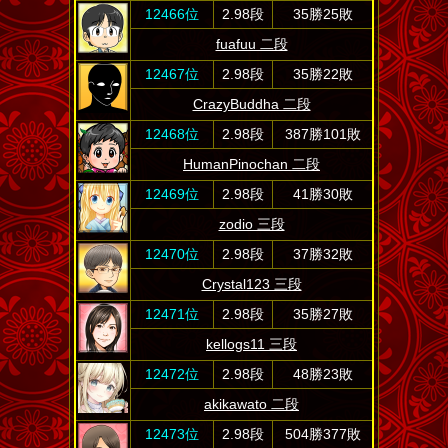
12466位
2.98段
35勝25敗
fuafuu 二段
12467位
2.98段
35勝22敗
CrazyBuddha 二段
12468位
2.98段
387勝101敗
HumanPinochan 二段
12469位
2.98段
41勝30敗
zodio 三段
12470位
2.98段
37勝32敗
Crystal123 三段
12471位
2.98段
35勝27敗
kellogs11 三段
12472位
2.98段
48勝23敗
akikawato 二段
12473位
2.98段
504勝377敗