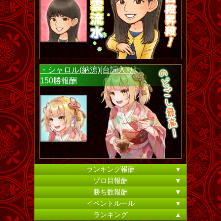
・シャロル(納涼)[台詞入り]
150勝報酬
ランキング報酬
▼
ゾロ目報酬
▼
勝ち数報酬
▼
イベントルール
▼
ランキング
▲