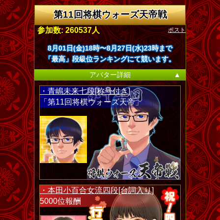
第11回将棋ウォーズ天帝戦
ポスト
参加数: 260537人
8月01日(金)18時〜8月27日(水)23時まで
「最高」段級位ランキングにて競います。
アバター詳細
▲
・青嶋未来七段[称号付き]
「第11回将棋ウォーズ天帝」
・本田小百合女流四段[台詞入り]
5000位報酬