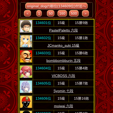
original_dogの順位(134609位)付近へ
＜
1
50
160
500
＞
134601位
15級
15勝9敗
PastelPaletts 六段
134602位
15級
15勝1敗
JCmanko_suki 15級
134603位
15級
15勝6敗
bombbombburin 五段
134604位
15級
15勝4敗
VICBOSS 六段
134605位
15級
15勝7敗
Syomin 七段
134606位
15級
15勝16敗
moiwai 六段