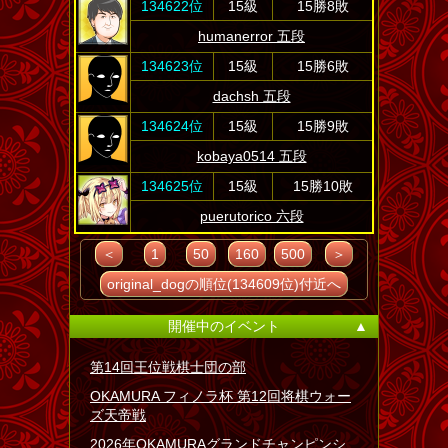
134622位
15級
15勝8敗
humanerror 五段
134623位
15級
15勝6敗
dachsh 五段
134624位
15級
15勝9敗
kobaya0514 五段
134625位
15級
15勝10敗
puerutorico 六段
＜
1
50
160
500
＞
original_dogの順位(134609位)付近へ
開催中のイベント
▲
第14回王位戦棋士団の部
OKAMURA フィノラ杯 第12回将棋ウォー
ズ天帝戦
2026年OKAMURAグランドチャンピンシ