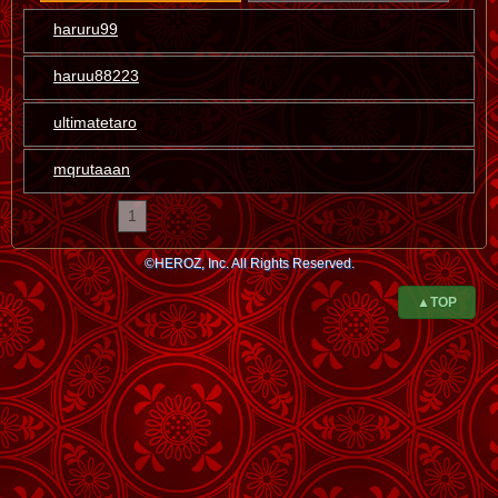
haruru99
haruu88223
ultimatetaro
mqrutaaan
1
©HEROZ, Inc. All Rights Reserved.
▲TOP