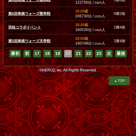
第8回将棋ウォーズ棋神戦
5勝3敗
122756位 /
人
203875
30.00級
第6回将棋ウォーズ聖帝戦
0勝2敗
206730位 /
人
222252
28.00級
宗桂コラボイベント
2勝4敗
160526位 /
人
219022
28.00級
第5回将棋ウォーズ天帝戦
2勝4敗
160748位 /
人
221457
最初
前
17
18
19
20
21
22
23
次
最後
©HEROZ, Inc. All Rights Reserved.
▲TOP