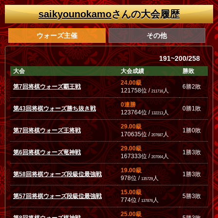
saikyounokamo
さんの大会履歴
ウォーズ主催
その他
191~200/258
大会
大会成績
勝敗
24.00級
第7回将棋ウォーズ覇王戦
6勝2敗
121758位 /
人
211716
0連勝
第43回将棋ウォーズ勝ち抜き戦
0勝1敗
123764位 /
人
132213
29.00級
第7回将棋ウォーズ王将戦
1勝0敗
170635位 /
人
207687
29.00級
第6回将棋ウォーズ竜神戦
1勝3敗
167333位 /
人
207064
19.00級
第58回将棋ウォーズ段級位最強戦
1勝3敗
978位 /
人
135729
15.00級
第57回将棋ウォーズ段級位最強戦
5勝3敗
774位 /
人
137876
25.00級