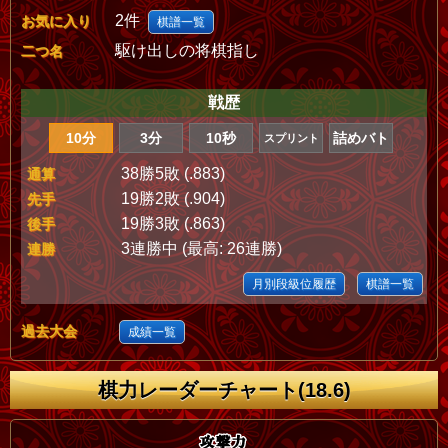
2件
お気に入り
棋譜一覧
駆け出しの将棋指し
二つ名
戦歴
10分
3分
10秒
詰めバト
スプリント
38勝5敗 (.883)
通算
19勝2敗 (.904)
先手
19勝3敗 (.863)
後手
3連勝中 (最高: 26連勝)
連勝
月別段級位履歴
棋譜一覧
過去大会
成績一覧
棋力レーダーチャート(18.6)