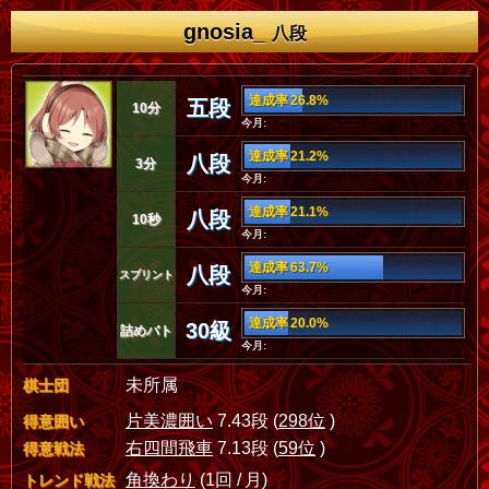
gnosia_
八段
達成率 26.8%
五段
10分
今月:
達成率 21.2%
八段
3分
今月:
達成率 21.1%
八段
10秒
今月:
達成率 63.7%
八段
スプリント
今月:
達成率 20.0%
30級
詰めバト
今月:
未所属
棋士団
片美濃囲い
7.43段 (
298位
)
得意囲い
右四間飛車
7.13段 (
59位
)
得意戦法
角換わり
(1回 / 月)
トレンド戦法