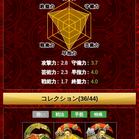
攻撃力 :
2.8
守備力 :
3.7
芸術力 :
2.3
早指力 :
4.0
戦術力 :
1.7
終盤力 :
4.0
コレクション(36/44)
囲い
戦法
手筋
特殊