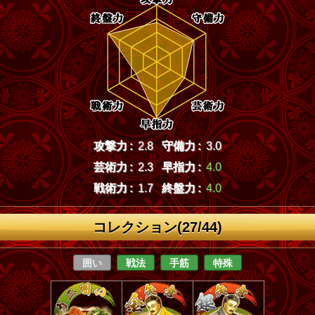
攻撃力 :
2.8
守備力 :
3.0
芸術力 :
2.3
早指力 :
4.0
戦術力 :
1.7
終盤力 :
4.0
コレクション(27/44)
囲い
戦法
手筋
特殊