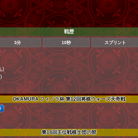
戦歴
3分
10秒
スプリント
人)
)
OKAMURA フィノラ杯 第12回将棋ウォーズ天帝戦
細
第14回王位戦棋士団の部