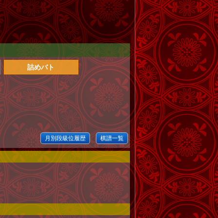
詰めバト
月別段級位履歴
棋譜一覧