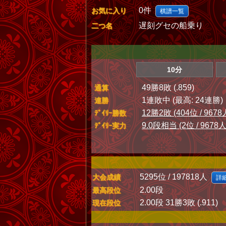
0件
お気に入り
棋譜一覧
遅刻グセの船乗り
二つ名
10分
49勝8敗 (.859)
通算
1連敗中 (最高: 24連勝)
連勝
12勝2敗 (404位 / 9678
ﾃﾞｲﾘｰ勝数
9.0段相当 (2位 / 9678人
ﾃﾞｲﾘｰ実力
5295位 / 197818人
大会成績
詳
2.00段
最高段位
2.00段 31勝3敗 (.911)
現在段位