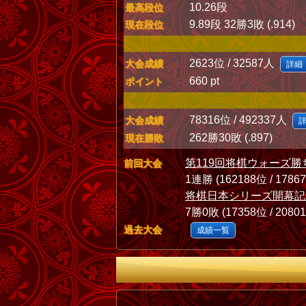
10.26段
最高段位
9.89段 32勝3敗 (.914)
現在段位
2623位 / 32587人
大会成績
詳細
660 pt
ポイント
78316位 / 492337人
大会成績
262勝30敗 (.897)
現在勝敗
第119回将棋ウォーズ勝
前回大会
1連勝 (162188位 / 1786
将棋日本シリーズ開幕記
7勝0敗 (17358位 / 2080
過去大会
成績一覧