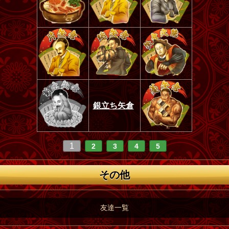
銀立ち矢倉
1
2
3
4
5
その他
友達一覧