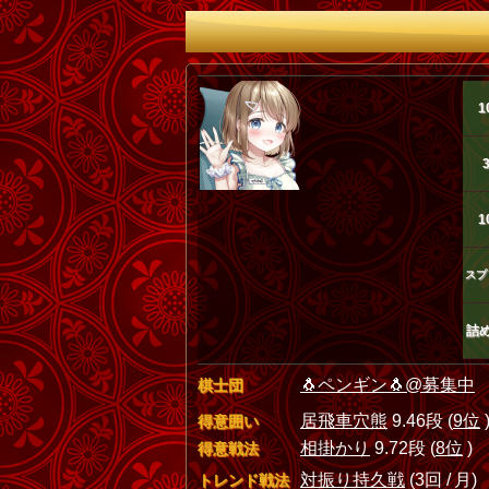
1
1
スプ
詰
🐧ペンギン🐧@募集中
棋士団
居飛車穴熊
9.46段 (
9位
得意囲い
相掛かり
9.72段 (
8位
)
得意戦法
対振り持久戦
(3回 / 月)
トレンド戦法