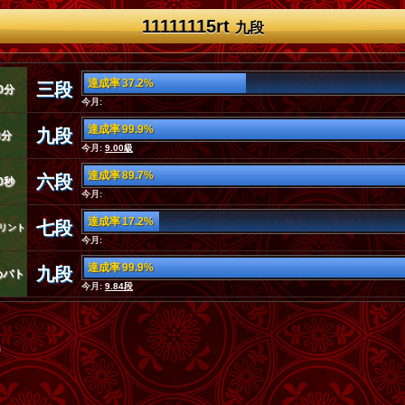
11111115rt
九段
達成率 37.2%
三段
0分
今月:
達成率 99.9%
九段
3分
今月:
9.00級
達成率 89.7%
六段
0秒
今月:
達成率 17.2%
七段
リント
今月:
達成率 99.9%
九段
めバト
今月:
9.84段
)