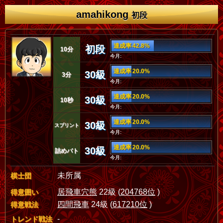
amahikong
初段
達成率 42.8%
初段
10分
今月:
達成率 20.0%
30級
3分
今月:
達成率 20.0%
30級
10秒
今月:
達成率 20.0%
30級
スプリント
今月:
達成率 20.0%
30級
詰めバト
今月:
未所属
棋士団
居飛車穴熊
22級 (
204768位
)
得意囲い
四間飛車
24級 (
617210位
)
得意戦法
-
トレンド戦法