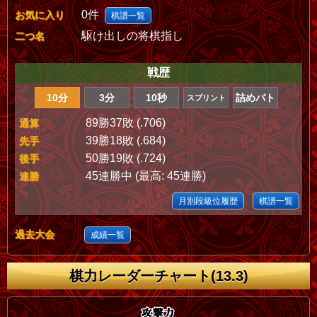
0件
お気に入り
棋譜一覧
駆け出しの将棋指し
二つ名
戦歴
10分
3分
10秒
詰めバト
スプリント
89勝37敗 (.706)
通算
39勝18敗 (.684)
先手
50勝19敗 (.724)
後手
45連勝中 (最高: 45連勝)
連勝
月別段級位履歴
棋譜一覧
過去大会
成績一覧
棋力レーダーチャート(13.3)