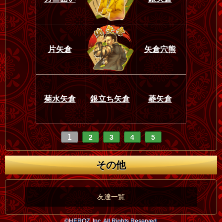
片矢倉
矢倉穴熊
菊水矢倉
銀立ち矢倉
菱矢倉
1
2
3
4
5
その他
友達一覧
©HEROZ, Inc. All Rights Reserved.