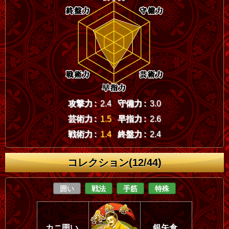
攻撃力 :
2.4
守備力 :
3.0
芸術力 :
1.5
早指力 :
2.6
戦術力 :
1.4
終盤力 :
2.4
コレクション(12/44)
囲い
戦法
手筋
特殊
カニ囲い
銀矢倉