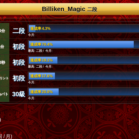
Billiken_Magic
二段
達成率 4.3%
二段
0分
今月:
達成率 70.4%
初段
3分
最高: 二段 / 今月:
達成率 19.1%
初段
0秒
最高: 二段 / 今月:
達成率 17.6%
初段
リント
今月:
達成率 20.0%
30級
めバト
今月:
)
 / 月)