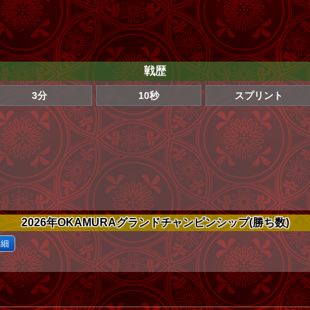
戦歴
3分
10秒
スプリント
2026年OKAMURAグランドチャンピンシップ(勝ち数)
詳細