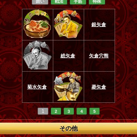
囲い
戦法
手筋
特殊
銀矢倉
総矢倉
矢倉穴熊
菊水矢倉
菱矢倉
1
2
3
4
5
その他