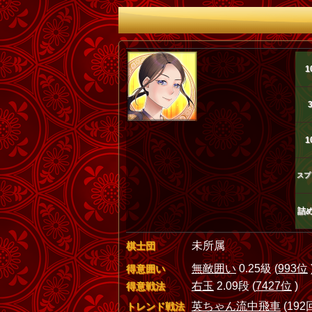
1
1
スプ
詰
未所属
棋士団
無敵囲い
0.25級 (
993位
得意囲い
右玉
2.09段 (
7427位
)
得意戦法
英ちゃん流中飛車
(192回
トレンド戦法