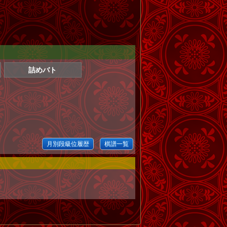
詰めバト
月別段級位履歴
棋譜一覧