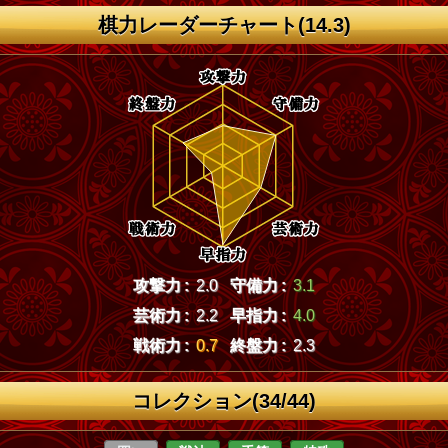
棋力レーダーチャート(14.3)
攻撃力 :
2.0
守備力 :
3.1
芸術力 :
2.2
早指力 :
4.0
戦術力 :
0.7
終盤力 :
2.3
コレクション(34/44)