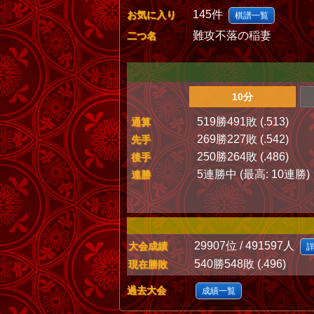
145件
お気に入り
棋譜一覧
難攻不落の稲妻
二つ名
10分
519勝491敗 (.513)
通算
269勝227敗 (.542)
先手
250勝264敗 (.486)
後手
5連勝中 (最高: 10連勝)
連勝
29907位 / 491597人
大会成績
540勝548敗 (.496)
現在勝敗
過去大会
成績一覧