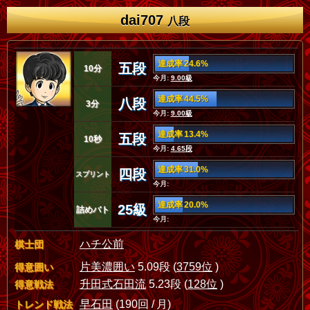
dai707
八段
達成率 24.6%
五段
10分
今月:
9.00級
達成率 44.5%
八段
3分
今月:
9.00級
達成率 13.4%
五段
10秒
今月:
4.65段
達成率 31.0%
四段
スプリント
今月:
達成率 20.0%
25級
詰めバト
今月:
ハチ公前
棋士団
片美濃囲い
5.09段 (
3759位
)
得意囲い
升田式石田流
5.23段 (
128位
)
得意戦法
早石田
(190回 / 月)
トレンド戦法