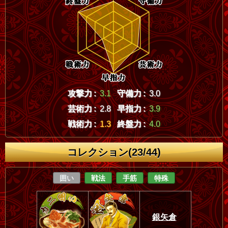
攻撃力 :
3.1
守備力 :
3.0
芸術力 :
2.8
早指力 :
3.9
戦術力 :
1.3
終盤力 :
4.0
コレクション(23/44)
囲い
戦法
手筋
特殊
銀矢倉