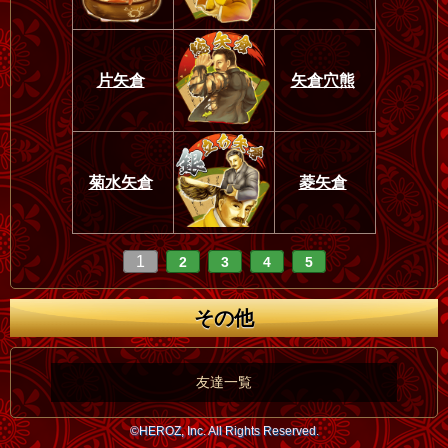
片矢倉
矢倉穴熊
菊水矢倉
菱矢倉
1
2
3
4
5
その他
友達一覧
©HEROZ, Inc. All Rights Reserved.