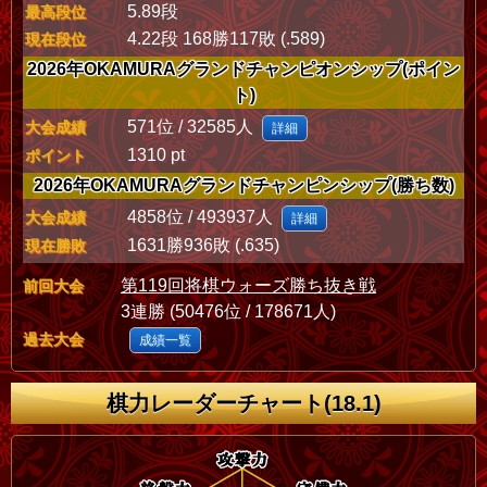
5.89段
最高段位
4.22段 168勝117敗 (.589)
現在段位
2026年OKAMURAグランドチャンピオンシップ(ポイン
ト)
571位 / 32585人
大会成績
詳細
1310 pt
ポイント
2026年OKAMURAグランドチャンピンシップ(勝ち数)
4858位 / 493937人
大会成績
詳細
1631勝936敗 (.635)
現在勝敗
第119回将棋ウォーズ勝ち抜き戦
前回大会
3連勝 (50476位 / 178671人)
過去大会
成績一覧
棋力レーダーチャート(18.1)