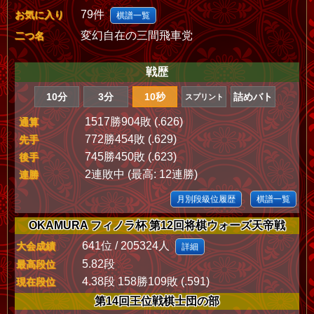
79件
お気に入り
棋譜一覧
変幻自在の三間飛車党
二つ名
戦歴
10分
3分
10秒
詰めバト
スプリント
1517勝904敗 (.626)
通算
772勝454敗 (.629)
先手
745勝450敗 (.623)
後手
2連敗中 (最高: 12連勝)
連勝
月別段級位履歴
棋譜一覧
OKAMURA フィノラ杯 第12回将棋ウォーズ天帝戦
641位 / 205324人
大会成績
詳細
5.82段
最高段位
4.38段 158勝109敗 (.591)
現在段位
第14回王位戦棋士団の部