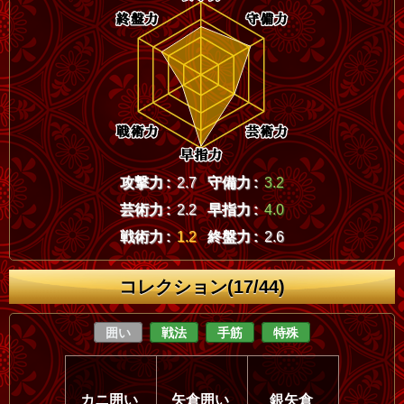
攻撃力 :
2.7
守備力 :
3.2
芸術力 :
2.2
早指力 :
4.0
戦術力 :
1.2
終盤力 :
2.6
コレクション(17/44)
囲い
戦法
手筋
特殊
カニ囲い
矢倉囲い
銀矢倉