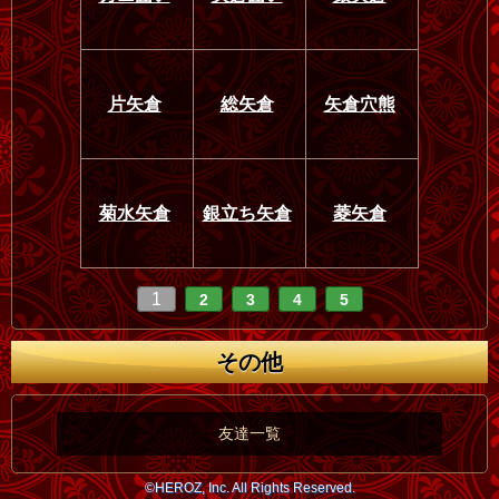
片矢倉
総矢倉
矢倉穴熊
菊水矢倉
銀立ち矢倉
菱矢倉
1
2
3
4
5
その他
友達一覧
©HEROZ, Inc. All Rights Reserved.