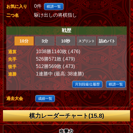
0件
お気に入り
棋譜一覧
駆け出しの将棋指し
二つ名
戦歴
10分
3分
10秒
詰めバト
スプリント
1038勝1140敗 (.476)
通算
526勝571敗 (.479)
先手
512勝569敗 (.473)
後手
1連勝中 (最高: 38連勝)
連勝
月別段級位履歴
棋譜一覧
過去大会
成績一覧
棋力レーダーチャート(15.8)