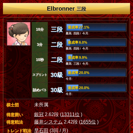
Elbronner
三段
達成率 27.1%
三段
10分
最高: 四段 / 今月:
達成率 6.0%
二段
3分
最高: 四段 / 今月:
達成率 9.9%
二段
10秒
最高: 三段 / 今月:
達成率 20.0%
30級
スプリント
今月:
達成率 20.0%
30級
詰めバト
今月:
未所属
棋士団
銀冠
2.62段 (
13311位
)
得意囲い
藤井システム
2.42段 (
1655位
)
得意戦法
早石田
(3回 / 月)
トレンド戦法