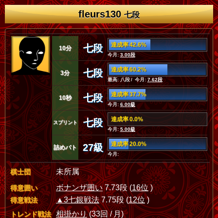
fleurs130
七段
達成率 42.6%
七段
10分
今月:
3.00段
達成率 60.2%
七段
3分
最高: 八段 / 今月:
7.62段
達成率 37.7%
七段
10秒
今月:
6.00級
達成率 0.0%
七段
スプリント
今月:
5.00級
達成率 20.0%
27級
詰めバト
今月:
未所属
棋士団
ボナンザ囲い
7.73段 (
16位
)
得意囲い
▲3七銀戦法
7.75段 (
12位
)
得意戦法
相掛かり
(33回 / 月)
トレンド戦法