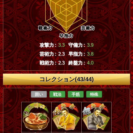
攻撃力 :
3.3
守備力 :
3.9
芸術力 :
2.3
早指力 :
3.8
戦術力 :
2.3
終盤力 :
4.0
コレクション(43/44)
囲い
戦法
手筋
特殊