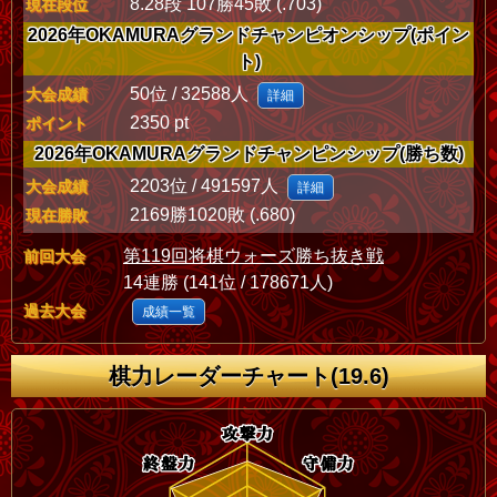
8.28段 107勝45敗 (.703)
現在段位
2026年OKAMURAグランドチャンピオンシップ(ポイン
ト)
50位 / 32588人
大会成績
詳細
2350 pt
ポイント
2026年OKAMURAグランドチャンピンシップ(勝ち数)
2203位 / 491597人
大会成績
詳細
2169勝1020敗 (.680)
現在勝敗
第119回将棋ウォーズ勝ち抜き戦
前回大会
14連勝 (141位 / 178671人)
過去大会
成績一覧
棋力レーダーチャート(19.6)