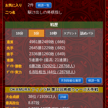
2件
お気に入り
棋譜一覧
駆け出しの将棋指し
二つ名
戦歴
10分
3分
10秒
詰めバト
スプリント
4981勝2489敗 (.666)
通算
2645勝1229敗 (.682)
先手
2336勝1260敗 (.649)
後手
5連勝中 (最高: 21連勝)
連勝
6勝2敗 (3292位 / 28768人)
ﾃﾞｲﾘｰ勝数
6.8段相当 (44位 / 28768人)
ﾃﾞｲﾘｰ実力
月別段級位履歴
棋譜一覧
OKAMURA フィノラ杯 第12回将棋ウォーズ天帝戦
38位 / 193913人
大会成績
詳細
8.87段
最高段位