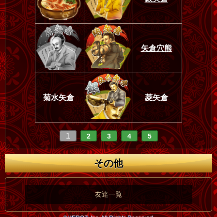
矢倉穴熊
菊水矢倉
菱矢倉
1
2
3
4
5
その他
友達一覧