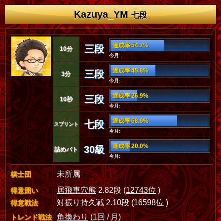
Kazuya_YM
七段
達成率 54.7%
三段
10分
今月:
達成率 45.8%
三段
3分
今月:
達成率 26.9%
三段
10秒
今月:
達成率 68.0%
七段
スプリント
今月:
達成率 20.0%
30級
詰めバト
今月:
未所属
棋士団
居飛車穴熊
2.82段 (
12743位
)
得意囲い
対振り持久戦
2.10段 (
16598位
)
得意戦法
角換わり
(1回 / 月)
トレンド戦法