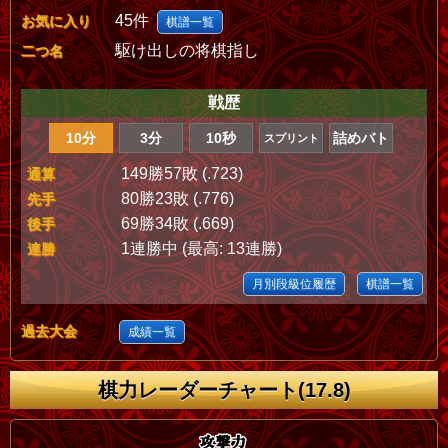
45件
お気に入り
棋譜一覧
駆け出しの将棋指し
二つ名
戦歴
10分
3分
10秒
詰めバト
スプリント
149勝57敗 (.723)
通算
80勝23敗 (.776)
先手
69勝34敗 (.669)
後手
1連勝中 (最高: 13連勝)
連勝
月別段級位履歴
棋譜一覧
過去大会
成績一覧
棋力レーダーチャート(17.8)