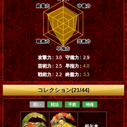
攻撃力 :
3.0
守備力 :
2.9
芸術力 :
2.5
早指力 :
4.0
戦術力 :
2.2
終盤力 :
3.3
コレクション(21/44)
囲い
戦法
手筋
特殊
銀矢倉