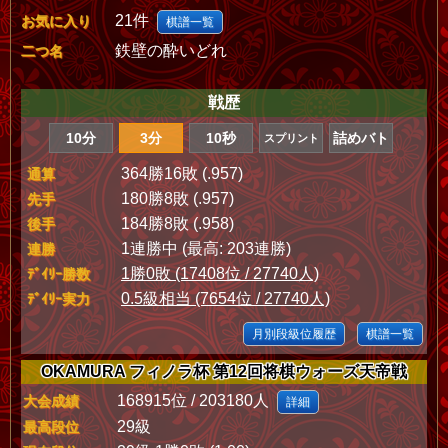
21件
お気に入り
棋譜一覧
鉄壁の酔いどれ
二つ名
戦歴
10分
3分
10秒
詰めバト
スプリント
364勝16敗 (.957)
通算
180勝8敗 (.957)
先手
184勝8敗 (.958)
後手
1連勝中 (最高: 203連勝)
連勝
1勝0敗 (17408位 / 27740人)
ﾃﾞｲﾘｰ勝数
0.5級相当 (7654位 / 27740人)
ﾃﾞｲﾘｰ実力
月別段級位履歴
棋譜一覧
OKAMURA フィノラ杯 第12回将棋ウォーズ天帝戦
168915位 / 203180人
大会成績
詳細
29級
最高段位