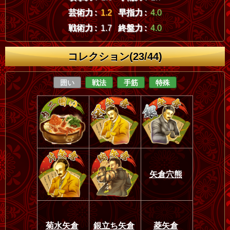
芸術力 :
1.2
早指力 :
4.0
戦術力 :
1.7
終盤力 :
4.0
コレクション(23/44)
囲い
戦法
手筋
特殊
矢倉穴熊
菊水矢倉
銀立ち矢倉
菱矢倉