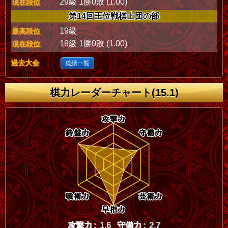
29級 1勝0敗 (1.00)
現在段位
第14回王位戦棋士団の部
19級
最高段位
19級 1勝0敗 (1.00)
現在段位
過去大会
成績一覧
棋力レーダーチャート(15.1)
攻撃力 :
1.6
守備力 :
2.7