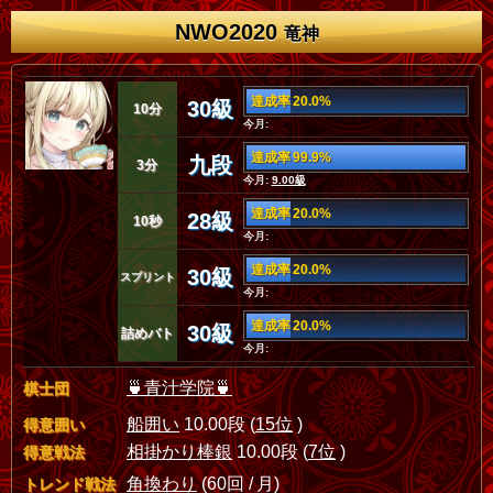
NWO2020
竜神
達成率 20.0%
30級
10分
今月:
達成率 99.9%
九段
3分
今月:
9.00級
達成率 20.0%
28級
10秒
今月:
達成率 20.0%
30級
スプリント
今月:
達成率 20.0%
30級
詰めバト
今月:
🍵青汁学院🍵
棋士団
船囲い
10.00段 (
15位
)
得意囲い
相掛かり棒銀
10.00段 (
7位
)
得意戦法
角換わり
(60回 / 月)
トレンド戦法