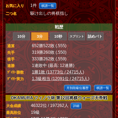
1件
お気に入り
棋譜一覧
駆け出しの将棋指し
二つ名
戦歴
10分
3分
10秒
詰めバト
スプリント
652勝522敗 (.555)
通算
319勝260敗 (.550)
先手
333勝262敗 (.559)
後手
1連敗中 (最高: 12連勝)
連勝
1勝1敗 (13773位 / 24715人)
ﾃﾞｲﾘｰ勝数
1.3級相当 (12091位 / 24715人)
ﾃﾞｲﾘｰ実力
月別段級位履歴
棋譜一覧
OKAMURA フィノラ杯 第12回将棋ウォーズ天帝戦
46322位 / 197262人
大会成績
詳細
19級
最高段位