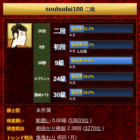
soubudai100
二段
達成率 22.3%
二段
10分
今月:
達成率 29.1%
初段
3分
今月:
1.00段
達成率 99.9%
9級
10秒
今月:
達成率 20.0%
24級
スプリント
今月:
達成率 20.0%
30級
詰めバト
今月:
未所属
棋士団
船囲い
0.00級 (
53633位
)
得意囲い
相掛かり棒銀
2.38段 (
3270位
)
得意戦法
角換わり
(6回 / 月)
トレンド戦法