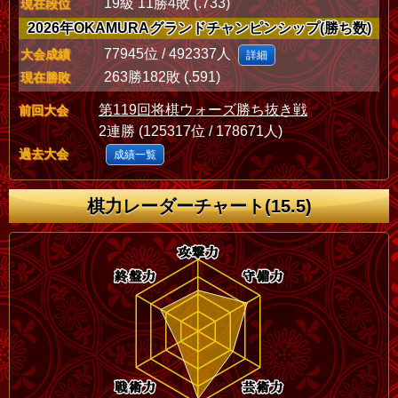
19級 11勝4敗 (.733)
現在段位
2026年OKAMURAグランドチャンピンシップ(勝ち数)
77945位 / 492337人
大会成績
詳細
263勝182敗 (.591)
現在勝敗
第119回将棋ウォーズ勝ち抜き戦
前回大会
2連勝 (125317位 / 178671人)
過去大会
成績一覧
棋力レーダーチャート(15.5)