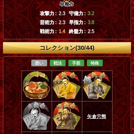
攻撃力 :
2.3
守備力 :
3.2
芸術力 :
2.3
早指力 :
3.8
戦術力 :
1.4
終盤力 :
2.5
コレクション(30/44)
囲い
戦法
手筋
特殊
矢倉穴熊