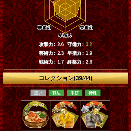
攻撃力 :
2.6
守備力 :
3.2
芸術力 :
2.3
早指力 :
1.9
戦術力 :
1.7
終盤力 :
2.6
コレクション(39/44)
囲い
戦法
手筋
特殊