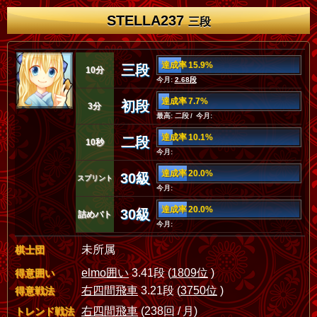
STELLA237
三段
達成率 15.9%
三段
10分
今月:
2.68段
達成率 7.7%
初段
3分
最高: 二段 / 今月:
達成率 10.1%
二段
10秒
今月:
達成率 20.0%
30級
スプリント
今月:
達成率 20.0%
30級
詰めバト
今月:
未所属
棋士団
elmo囲い
3.41段 (
1809位
)
得意囲い
右四間飛車
3.21段 (
3750位
)
得意戦法
右四間飛車
(238回 / 月)
トレンド戦法