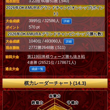
3.22段 60勝51敗 (.540)
現在段位
2026年OKAMURAグランドチャンピオンシップ(ポイン
ト)
3995位 / 32586人
大会成績
詳細
570 pt
ポイント
2026年OKAMURAグランドチャンピンシップ(勝ち数)
1040位 / 493060人
大会成績
詳細
2772勝2648敗 (.511)
現在勝敗
第119回将棋ウォーズ勝ち抜き戦
前回大会
4連勝 (26521位 / 178671人)
過去大会
成績一覧
棋力レーダーチャート(14.3)