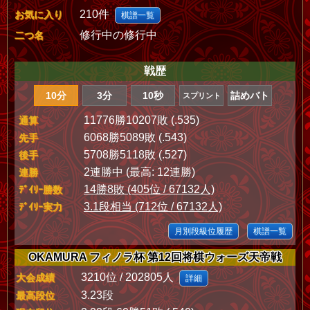
210件
お気に入り
棋譜一覧
修行中の修行中
二つ名
戦歴
10分
3分
10秒
詰めバト
スプリント
11776勝10207敗 (.535)
通算
6068勝5089敗 (.543)
先手
5708勝5118敗 (.527)
後手
2連勝中 (最高: 12連勝)
連勝
14勝8敗 (405位 / 67132人)
ﾃﾞｲﾘｰ勝数
3.1段相当 (712位 / 67132人)
ﾃﾞｲﾘｰ実力
月別段級位履歴
棋譜一覧
OKAMURA フィノラ杯 第12回将棋ウォーズ天帝戦
3210位 / 202805人
大会成績
詳細
3.23段
最高段位