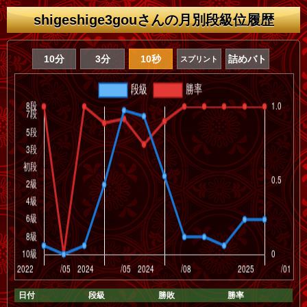
shigeshige3gouさんの月別段級位履歴
10分
3分
10秒
詰めバト
スプリント
日付
段級
勝敗
勝率