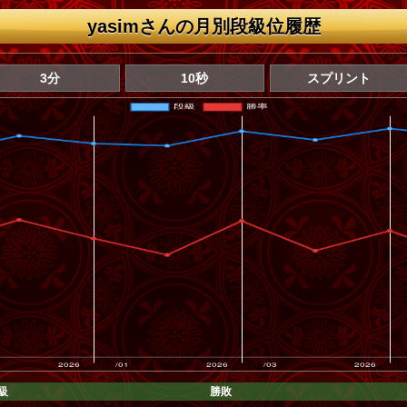
yasimさんの月別段級位履歴
3分
10秒
スプリント
級
勝敗