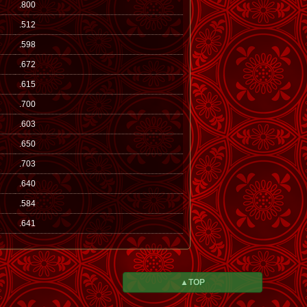
.800
.512
.598
.672
.615
.700
.603
.650
.703
.640
.584
.641
▲TOP