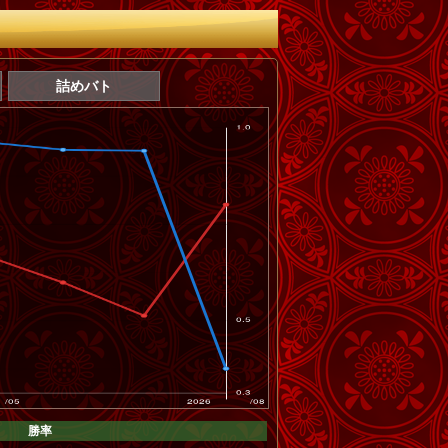
詰めバト
勝率