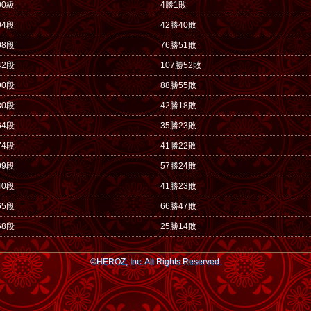
00級
4勝1敗
04段
42勝40敗
08段
76勝51敗
42段
107勝52敗
90段
88勝55敗
30段
42勝18敗
64段
35勝23敗
74段
41勝22敗
09段
57勝24敗
40段
41勝23敗
65段
66勝47敗
68段
25勝14敗
©HEROZ, Inc. All Rights Reserved.