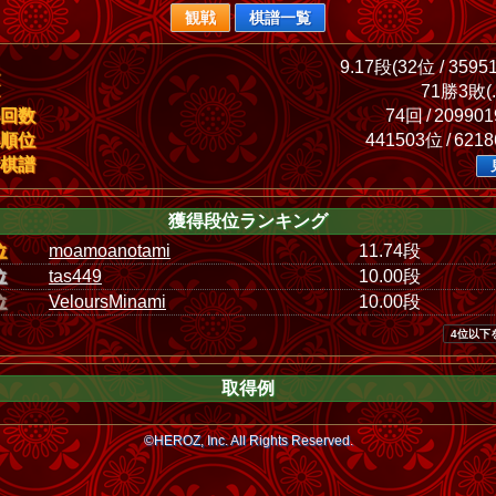
観戦
棋譜一覧
9.17段(32位 / 3595
71勝3敗(.
回数
74回 / 20990
順位
441503位 / 621
棋譜
獲得段位ランキング
位
moamoanotami
11.74段
位
tas449
10.00段
位
VeloursMinami
10.00段
4位以下
取得例
©HEROZ, Inc. All Rights Reserved.