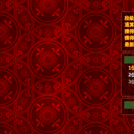
段級
通算
獲得
獲得
最新
1
2
3