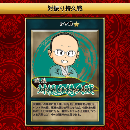
対振り持久戦
美濃囲いの暴力に散々痛い目を見た居飛車党が開けた
パンドラの箱。王様の固さが同じならば、仕掛けの権
利の分だけ有利になる。藤井システムさえ克服しつつ
ある穴熊など、今や対振りの主流である。