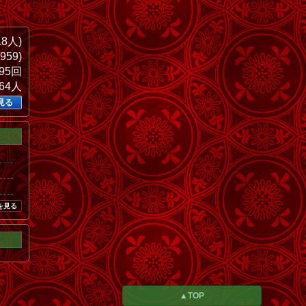
18人)
959)
195回
864人
見る
を見る
▲TOP