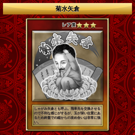
菊水矢倉
しゃがみ矢倉とも呼ぶ。飛車先を交換させる
ので不利な感じがするが、玉が深い位置にあ
るため終盤での縦からの攻め合いは非常に強
い。