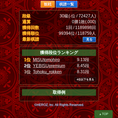
観戦
棋譜一覧
段級
30級(-位 / 72427人)
通算
0勝1敗(.000)
獲得回数
1回 / 1189898回
獲得順位
99394位 / 118759人
最新棋譜
見る
獲得段位ランキング
1位
MISUtomohiro
9.13段
2位
YEBISUpremium
8.45段
3位
Tohoku_rokken
8.31段
4位以下を見る
取得例
©HEROZ, Inc. All Rights Reserved.
▲TOP